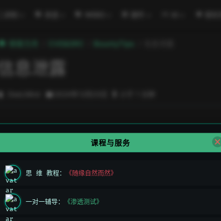
二进制
渗透
WEB3
硬件
AI
密码
極客方舟
CVE&SRC
BountyTips
信息泄露
信息泄露
DeeLMind
2024年12月23日
小于 1 分钟
课程与服务
思 维 教程：
《随缘自然而然》
一对一辅导：
《渗透测试》