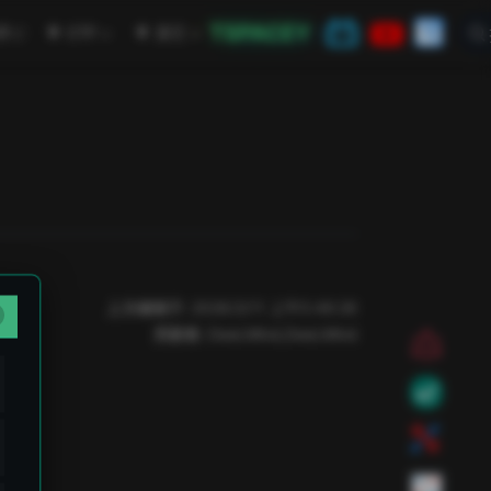
TSPACEY
open in new window
学
CTF
其它
上次编辑于:
2026/3/11 上午5:49:26
贡献者:
DeeLMind
,
DeeLMind