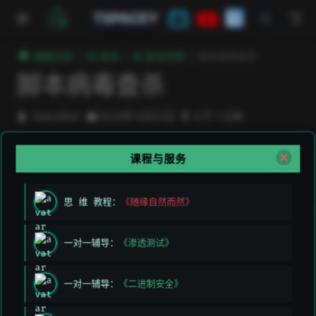
跳至主要內容
TSPACEY
極客方舟
AI 安全
AI 安全实例
脚本病毒查杀
脚本病毒查杀
DeeLMind
2024年12月23日
小于 1 分钟
课程与服务
上次编辑于:
2026/3/11 上午5:49:26
贡献者:
DeeLMind
,
DeeLMind
思 维 教程：
《随缘自然而然》
上一页
一对一辅导：
《渗透测试》
AI 安全实例
一对一辅导：
《二进制安全》