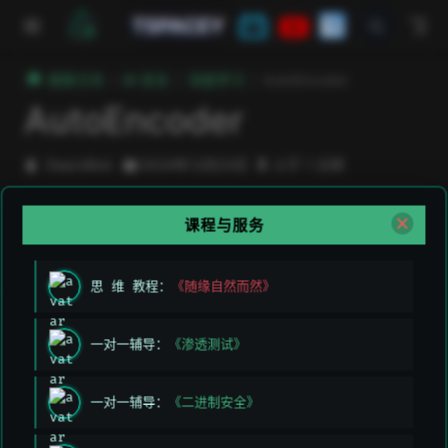
跳至主要內容
TSPACEY
極客方舟
AI 安全
深度学习
AutoEncoder
AutoEncoder
DeeLMind
2024年12月23日
小于 1 分钟
课程与服务
上次编辑于:
2026/3/11 上午5:49:26
贡献者:
DeeLMind
,
DeeLMind
思 维 教程：
《随缘自然而然》
上一页
下一页
一对一辅导：
《渗透测试》
Stable Diffusion
循环神经(LSTM)
一对一辅导：
《二进制安全》